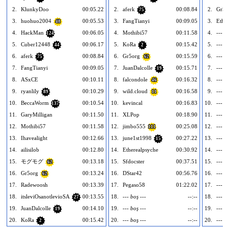
2.
KlunkyDoo
00:05.22
2.
aferk
00:08.84
2.
Gr5o
75
3.
huohuo2004
00:05.53
3.
FangTianyi
00:09.05
3.
Ethe
48
4.
HackMan
00:06.05
4.
Mothibi57
00:11.58
4.
--- b
124
5.
Cuber12448
00:06.17
5.
KoRa
00:15.42
5.
--- b
44
2
6.
aferk
00:08.84
6.
Gr5org
00:15.59
6.
--- b
75
62
7.
FangTianyi
00:09.05
7.
JuanDalcolle
00:15.71
7.
--- b
19
8.
ASxCE
00:10.11
8.
falcondole
00:16.32
8.
--- b
46
9.
ryanlily
00:10.29
9.
wild.cloud
00:16.58
9.
--- b
89
11
10.
BeccaWorm
00:10.54
10.
kevincal
00:16.83
10.
--- b
137
11.
GaryMilligan
00:11.50
11.
XLPop
00:18.90
11.
--- b
12.
Mothibi57
00:11.58
12.
jimbo555
00:25.08
12.
--- b
111
13.
Ihavealight
00:12.66
13.
june1st1998
00:27.22
13.
--- b
15
14.
ailisilob
00:12.80
14.
Etherealpsyche
00:30.92
14.
--- b
15.
モグモグ
00:13.18
15.
Sfdocster
00:37.51
15.
--- b
62
16.
Gr5org
00:13.24
16.
DStar42
00:56.76
16.
--- b
62
17.
Radewoosh
00:13.39
17.
Pegaso58
01:22.02
17.
--- b
18.
itsleviOsanotlevioSA
00:13.55
18.
--- boş ---
--:--
18.
--- b
27
19.
JuanDalcolle
00:14.10
19.
--- boş ---
--:--
19.
--- b
19
20.
KoRa
00:15.42
20.
--- boş ---
--:--
20.
--- b
2