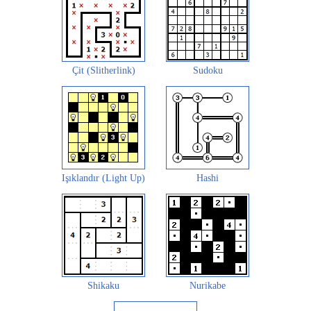
Çit (Slitherlink)
Sudoku
Işıklandır (Light Up)
Hashi
Shikaku
Nurikabe