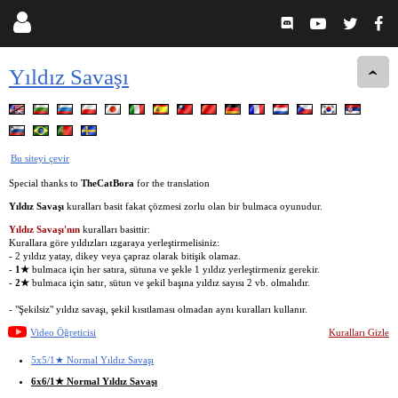
Yıldız Savaşı
Bu siteyi çevir
Special thanks to
TheCatBora
for the translation
Yıldız Savaşı
kuralları basit fakat çözmesi zorlu olan bir bulmaca oyunudur.
Yıldız Savaşı'nın
kuralları basittir:
Kurallara göre yıldızları ızgaraya yerleştirmelisiniz:
- 2 yıldız yatay, dikey veya çapraz olarak bitişik olamaz.
-
1★
bulmaca için her satıra, sütuna ve şekle 1 yıldız yerleştirmeniz gerekir.
-
2★
bulmaca için satır, sütun ve şekil başına yıldız sayısı 2 vb. olmalıdır.
- "Şekilsiz" yıldız savaşı, şekil kısıtlaması olmadan aynı kuralları kullanır.
Video Öğreticisi
Kuralları Gizle
5x5/1★ Normal Yıldız Savaşı
6x6/1★ Normal Yıldız Savaşı