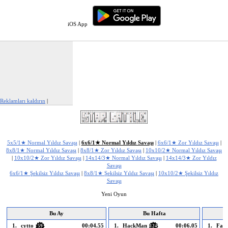
iOS App
Reklamları kaldırın
|
Bu reklamı şikayet et
5x5/1★ Normal Yıldız Savaşı
|
6x6/1★ Normal Yıldız Savaşı
|
6x6/1★ Zor Yıldız Savaşı
|
8x8/1★ Normal Yıldız Savaşı
|
8x8/1★ Zor Yıldız Savaşı
|
10x10/2★ Normal Yıldız Savaşı
|
10x10/2★ Zor Yıldız Savaşı
|
14x14/3★ Normal Yıldız Savaşı
|
14x14/3★ Zor Yıldız
Savaşı
6x6/1★ Şekilsiz Yıldız Savaşı
|
8x8/1★ Şekilsiz Yıldız Savaşı
|
10x10/2★ Şekilsiz Yıldız
Savaşı
Yeni Oyun
Bu Ay
Bu Hafta
1.
cytto
00:04.55
1.
HackMan
00:06.05
1.
Fang
59
124