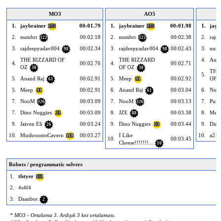
MO3
AO5
1.
jaybrainer
00:01.79
1.
jaybrainer
00:01.98
1.
jayb
275
275
2.
numbrr
00:02.18
2.
numbrr
00:02.38
2.
rajd
322
322
3.
rajdeepyadav004
00:02.34
3.
rajdeepyadav004
00:02.43
3.
num
98
98
THE RIZZARD OF
THE RIZZARD
4.
Anan
4.
00:02.76
4.
00:02.71
OZ
OF OZ
30
30
THE
5.
5.
Anand Raj
00:02.91
5.
Meep
00:02.92
OF 
61
91
5.
Meep
00:02.91
6.
Anand Raj
00:03.04
6.
Noo
91
61
7.
NooM
00:03.09
7.
NooM
00:03.13
7.
Puzz
326
326
7.
Dino Nuggies
00:03.09
8.
JZE
00:03.38
8.
Mee
23
88
9.
Jaiven Eli
00:03.24
9.
Dino Nuggies
00:03.44
9.
Dino
26
23
10.
MushroomsCavern
00:03.27
I Like
10.
a21
118
10.
00:03.45
Cheese!!!!!!!...
10
Robots / programmatic solvers
1.
tlstyer
151
2.
4s4f4
3.
Daanbot
2
* MO3 - Ortalama 3. Ardışık 3 kez ortalaması.